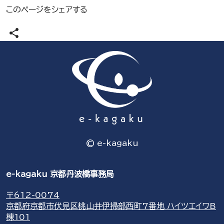
このページをシェアする
share
© e-kagaku
e-kagaku 京都丹波橋事務局
〒612-0074
京都府京都市伏見区桃山井伊掃部西町7番地 ハイツエイワB
棟101