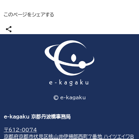
このページをシェアする
share
© e-kagaku
e-kagaku 京都丹波橋事務局
〒612-0074
京都府京都市伏見区桃山井伊掃部西町7番地 ハイツエイワB