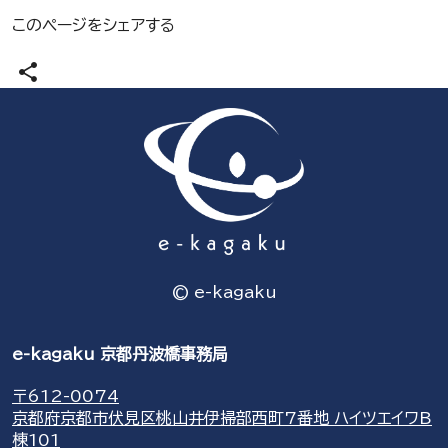
このページをシェアする
share
© e-kagaku
e-kagaku 京都丹波橋事務局
〒612-0074
京都府京都市伏見区桃山井伊掃部西町7番地 ハイツエイワB
棟101