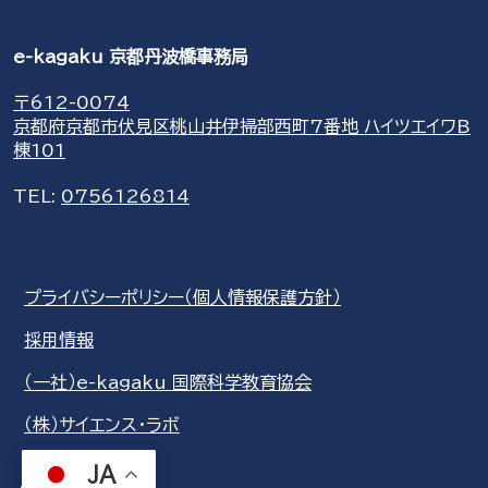
e-kagaku 京都丹波橋事務局
〒612-0074
京都府京都市伏見区桃山井伊掃部西町7番地 ハイツエイワB
棟101
TEL:
0756126814
プライバシーポリシー（個人情報保護方針）
採用情報
（一社）e-kagaku 国際科学教育協会
（株）サイエンス・ラボ
JA