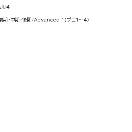
応用4
sic前期・中期・後期/Advanced 1(プロ1～4)