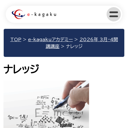
TOP
>
e-kagakuアカデミー
>
2026年 3月・4開
講講座
>
ナレッジ
ナレッジ