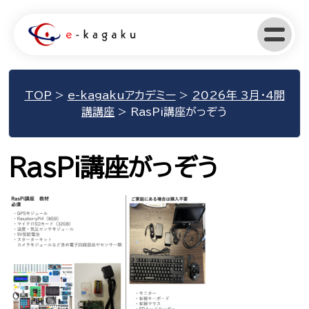
TOP
>
e-kagakuアカデミー
>
2026年 3月・4開
講講座
>
RasPi講座がっぞう
RasPi講座がっぞう