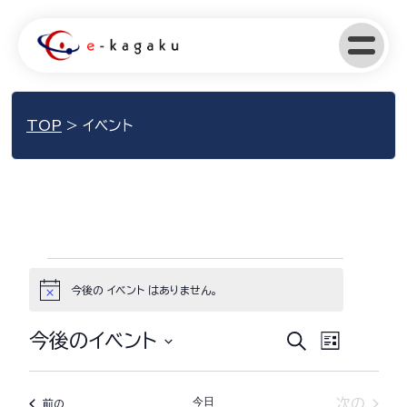
TOP
>
イベント
イ
今後の イベント はありません。
Notice
ベ
ン
イ
イ
今後のイベント
検
リ
索
ス
ベ
ベ
日
ト
ト
ン
付
表
ン
今日
イベン
次の
イベント
前の
示