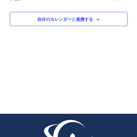
を
ト
ト
選
ビ
を
択
自分のカレンダーと連携する
ュ
検
ー
索
ナ
し
ビ
ゲ
て
ー
ナ
シ
ビ
ョ
ゲ
ン
ー
シ
ョ
ン
を