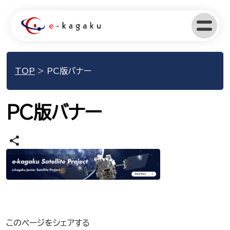
TOP
>
PC版バナー
PC版バナー
share
このページをシェアする