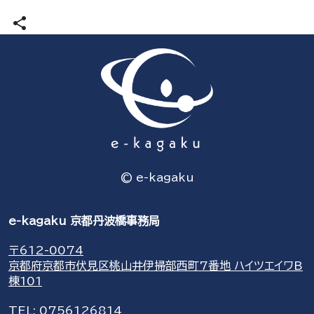
share
© e-kagaku
e-kagaku 京都丹波橋事務局
〒612-0074
京都府京都市伏見区桃山井伊掃部西町7番地 ハイツエイワB
棟101
TEL:
0756126814