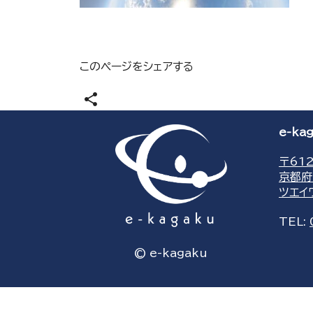
このページをシェアする
share
e-k
〒612
京都府
ツエイ
TEL:
© e-kagaku