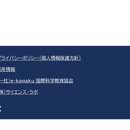
プライバシーポリシー（個人情報保護方針）
採用情報
（一社）e-kagaku 国際科学教育協会
（株）サイエンス・ラボ
re