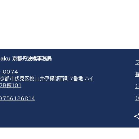
agaku 京都丹波橋事務局
-0074
京都市伏見区桃山井伊掃部西町7番地 ハイ
ワB棟101
0756126814
sha