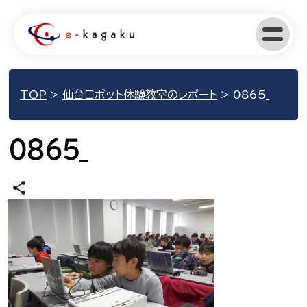
TOP
>
仙台ロボット体験教室のレポート
>
0865_
0865_
share