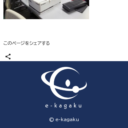
このページをシェアする
share
© e-kagaku