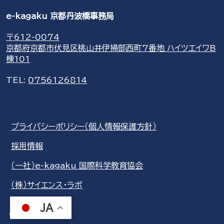
e-kagaku 京都丹波橋事務局
〒612-0074
京都府京都市伏見区桃山井伊掃部西町7番地 ハイツエイワB
棟101
TEL:
0756126814
プライバシーポリシー（個人情報保護方針）
採用情報
（一社）e-kagaku 国際科学教育協会
（株）サイエンス・ラボ
JA
share