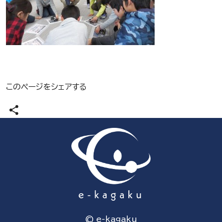
このページをシェアする
share
© e-kagaku