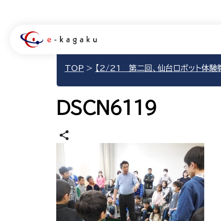
TOP
>
【2/21 第二回、仙台ロボット体験
DSCN6119
share