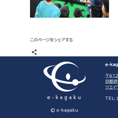
このページをシェアする
share
e-k
〒612
京都府
ツエイ
TEL:
© e-kagaku