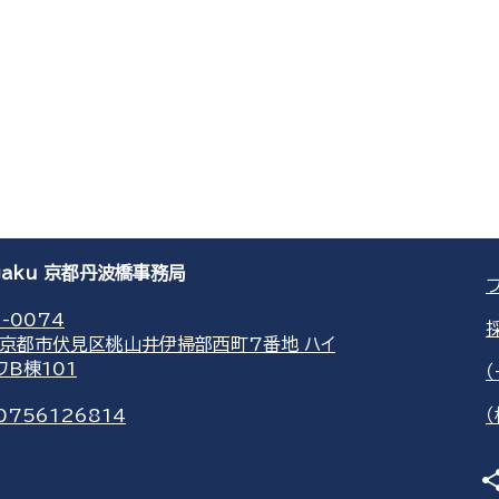
agaku 京都丹波橋事務局
-0074
京都市伏見区桃山井伊掃部西町7番地 ハイ
ワB棟101
0756126814
sha