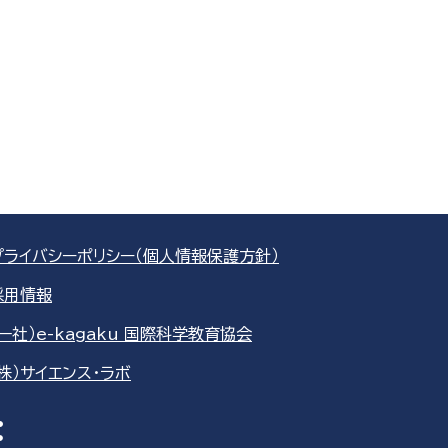
プライバシーポリシー（個人情報保護方針）
採用情報
（一社）e-kagaku 国際科学教育協会
（株）サイエンス・ラボ
re