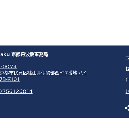
agaku 京都丹波橋事務局
-0074
京都市伏見区桃山井伊掃部西町7番地 ハイ
ワB棟101
0756126814
sha