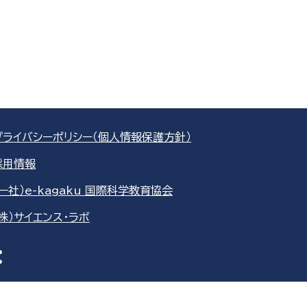
プライバシーポリシー（個人情報保護方針）
採用情報
（一社）e-kagaku 国際科学教育協会
（株）サイエンス・ラボ
re