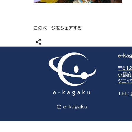
このページをシェアする
share
e-k
〒612
京都府
ツエイ
TEL:
© e-kagaku