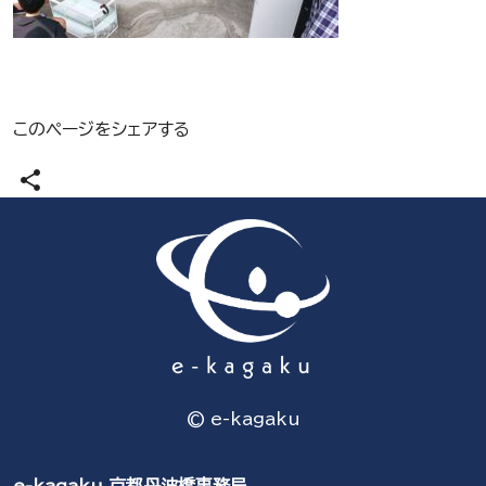
このページをシェアする
share
© e-kagaku