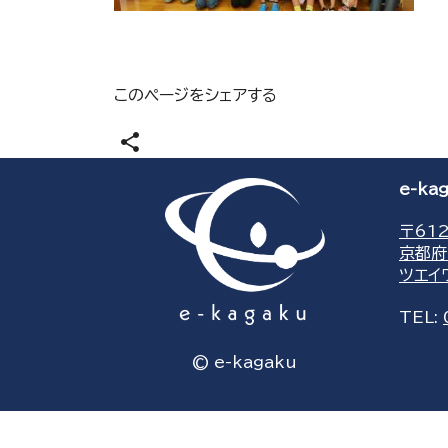
このページをシェアする
share
e-k
〒612
京都府
ツエイ
TEL:
© e-kagaku