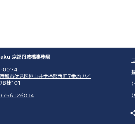
agaku 京都丹波橋事務局
-0074
京都市伏見区桃山井伊掃部西町7番地 ハイ
ワB棟101
0756126814
sha