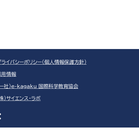
プライバシーポリシー（個人情報保護方針）
採用情報
（一社）e-kagaku 国際科学教育協会
（株）サイエンス・ラボ
re