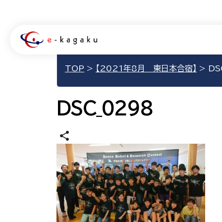
TOP
>
【2021年8月 東日本合宿】
>
DS
DSC_0298
share