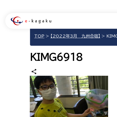
TOP
>
【2022年3月 九州合宿】
>
KIM
KIMG6918
share