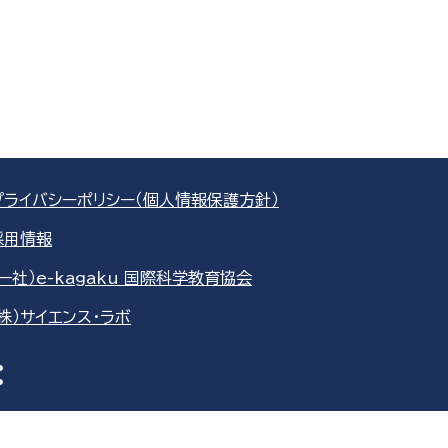
プライバシーポリシー（個人情報保護方針）
採用情報
（一社）e-kagaku 国際科学教育協会
（株）サイエンス・ラボ
re