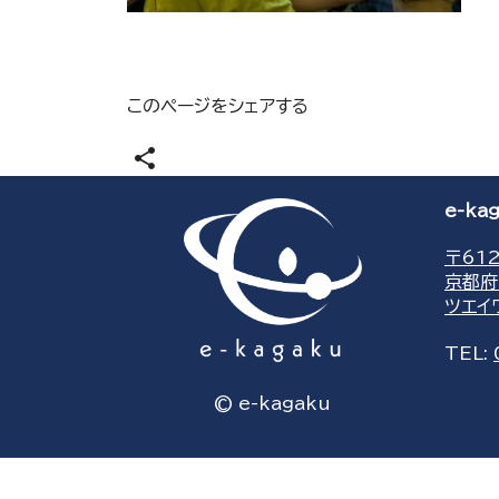
このページをシェアする
share
e-k
〒612
京都府
ツエイ
TEL:
© e-kagaku