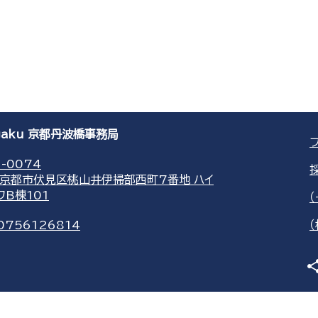
agaku 京都丹波橋事務局
-0074
京都市伏見区桃山井伊掃部西町7番地 ハイ
ワB棟101
0756126814
sha