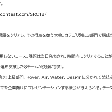
。
tcontest.com/SRC18/
題をクリアし、その得点を競う大会。カテゴリ別に3部門で構成
は使用しないコース。課題は当日発表され、時間内にクリアすること
次予選を突破した８チームが決勝に挑む。
可能な上級部門。Rover、Air、Water、Designに分かれて競技
テーマを企業向けにプレゼンテーションする機会が与えられる。テー