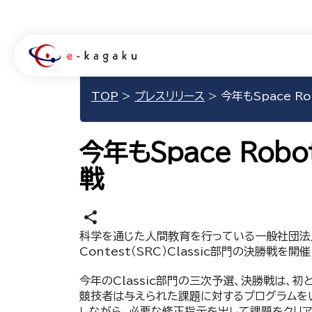
TOP
>
プレスリリース
>
今年もSpace R
今年もSpace Rob
戦
share
科学を通じた人間教育を行っている一般社団法人e
Contest（SRC）Classic部門の決勝戦を開
今年のClassic部門の三次予選、決勝戦は、
競技者は与えられた課題に対するプログラムを
しながら、必要な修正指示を出して課題をクリア