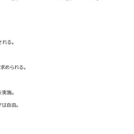
される。
が求められる。
を実施。
マは自由。