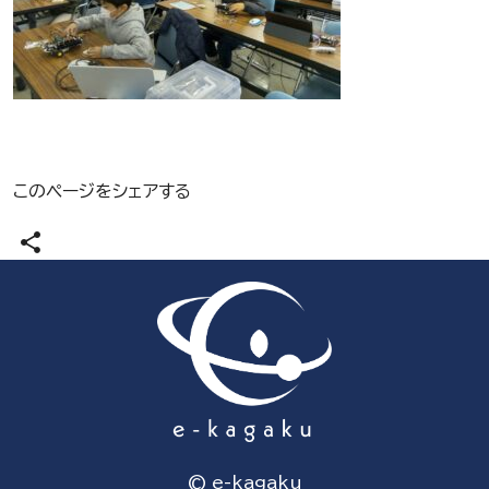
このページをシェアする
share
© e-kagaku