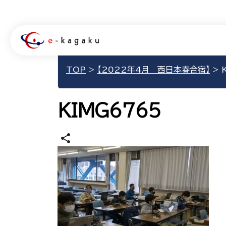
TOP
>
【2022年4月 西日本春合宿】
>
K
KIMG6765
share