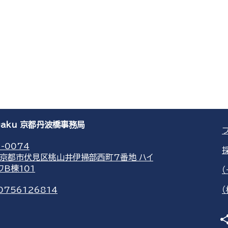
agaku 京都丹波橋事務局
-0074
京都市伏見区桃山井伊掃部西町7番地 ハイ
ワB棟101
0756126814
sha