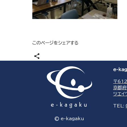
このページをシェアする
share
e-k
〒612
京都府
ツエイ
TEL:
© e-kagaku