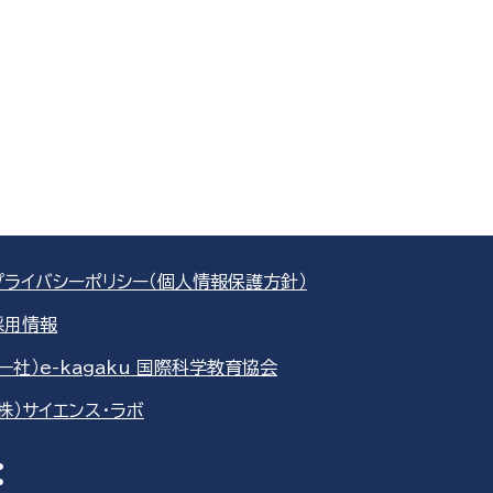
プライバシーポリシー（個人情報保護方針）
採用情報
（一社）e-kagaku 国際科学教育協会
（株）サイエンス・ラボ
re