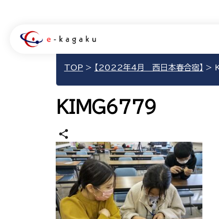
TOP
>
【2022年4月 西日本春合宿】
>
K
KIMG6779
share