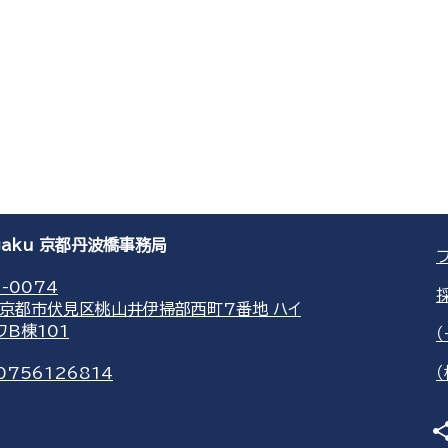
agaku 京都丹波橋事務局
-0074
京都市伏見区桃山井伊掃部西町7番地 ハイ
ワB棟101
0756126814
sha