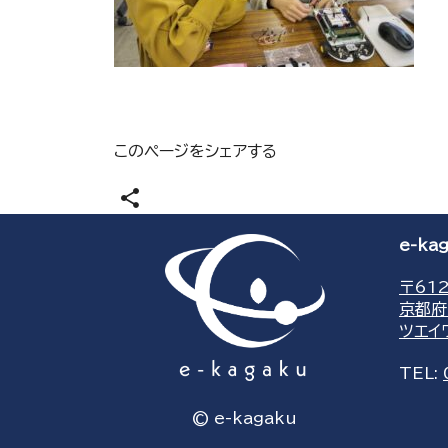
このページをシェアする
share
e-k
〒612
京都府
ツエイ
TEL:
© e-kagaku