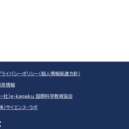
プライバシーポリシー（個人情報保護方針）
採用情報
（一社）e-kagaku 国際科学教育協会
（株）サイエンス・ラボ
re