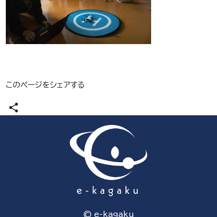
このページをシェアする
share
© e-kagaku