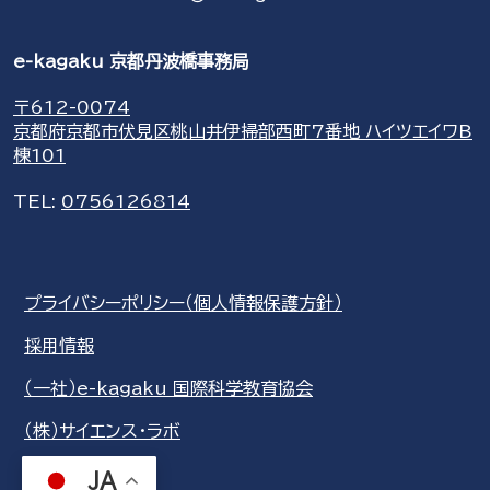
e-kagaku 京都丹波橋事務局
〒612-0074
京都府京都市伏見区桃山井伊掃部西町7番地 ハイツエイワB
棟101
TEL:
0756126814
プライバシーポリシー（個人情報保護方針）
採用情報
（一社）e-kagaku 国際科学教育協会
（株）サイエンス・ラボ
JA