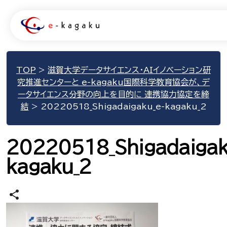
TOP
>
滋賀大学データサイエンス・AIイノベーション研
究推進センターと e-kagaku国際科学教育協会が、デ
ータサイエンス分野の向上を目的に 連携協力協定を締
結
>
20220518_Shigadaigaku_e-kagaku_2
20220518_Shigadaigak
kagaku_2
share