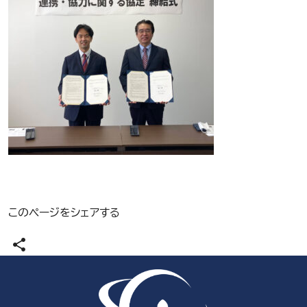
このページをシェアする
share