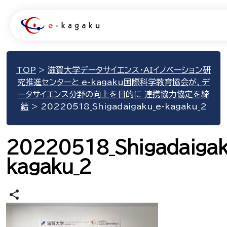
TOP
>
滋賀大学データサイエンス・AIイノベーション研
究推進センターと e-kagaku国際科学教育協会が、デ
ータサイエンス分野の向上を目的に 連携協力協定を締
結
>
20220518_Shigadaigaku_e-kagaku_2
20220518_Shigadaigak
kagaku_2
share