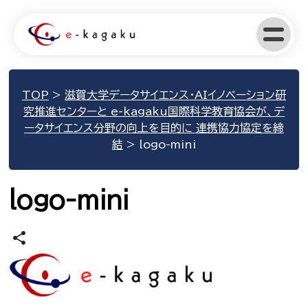
TOP
>
滋賀大学データサイエンス・AIイノベーション研
究推進センターと e-kagaku国際科学教育協会が、デ
ータサイエンス分野の向上を目的に 連携協力協定を締
結
>
logo-mini
logo-mini
share