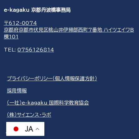
e-kagaku 京都丹波橋事務局
〒612-0074
京都府京都市伏見区桃山井伊掃部西町7番地 ハイツエイワB
棟101
TEL:
0756126814
プライバシーポリシー（個人情報保護方針）
採用情報
（一社）e-kagaku 国際科学教育協会
（株）サイエンス・ラボ
JA
share