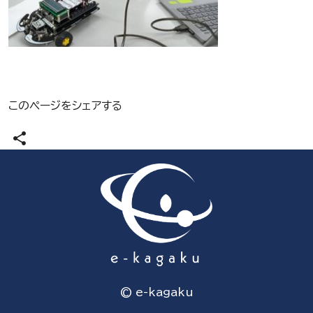
このページをシェアする
share
© e-kagaku