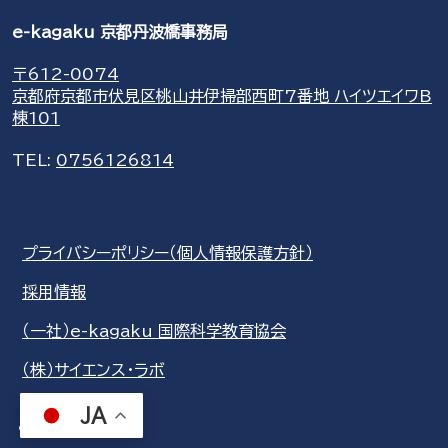
e-kagaku 京都丹波橋事務局
〒612-0074
京都府京都市伏見区桃山井伊掃部西町7番地 ハイツエイワB
棟101
TEL:
0756126814
プライバシーポリシー（個人情報保護方針）
採用情報
（一社）e-kagaku 国際科学教育協会
（株）サイエンス・ラボ
JA
share