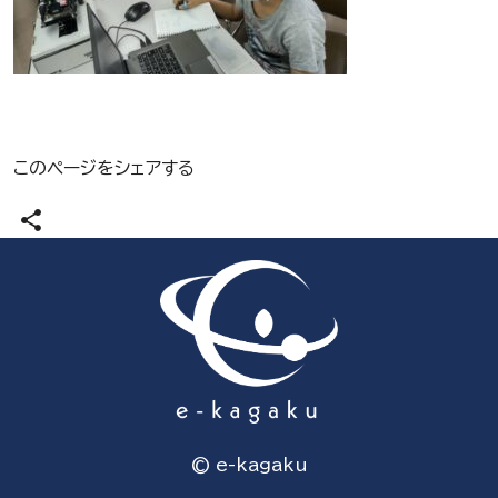
このページをシェアする
share
© e-kagaku