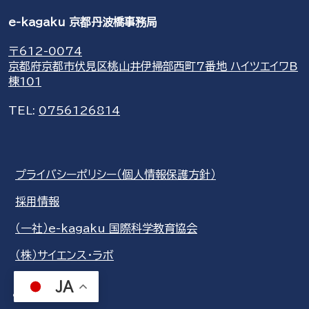
e-kagaku 京都丹波橋事務局
〒612-0074
京都府京都市伏見区桃山井伊掃部西町7番地 ハイツエイワB
棟101
TEL:
0756126814
プライバシーポリシー（個人情報保護方針）
採用情報
（一社）e-kagaku 国際科学教育協会
（株）サイエンス・ラボ
JA
share