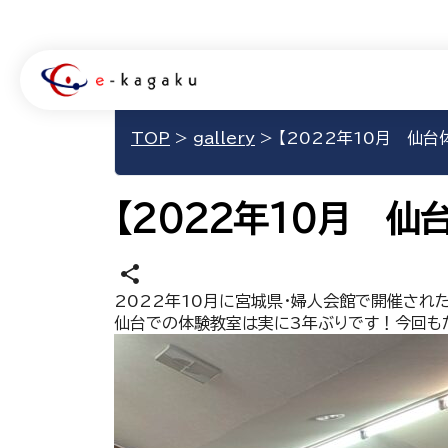
TOP
>
gallery
>
【2022年10月 仙台
【2022年10月 仙
share
2022年10月に宮城県・婦人会館で開催され
仙台での体験教室は実に3年ぶりです！今回も