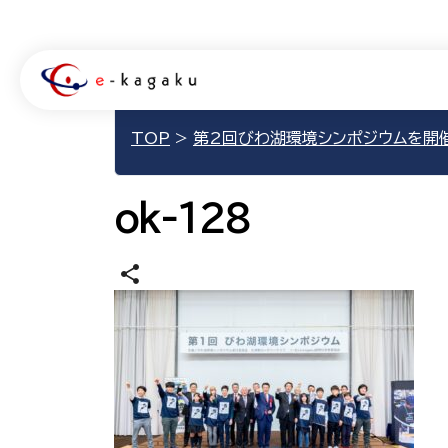
TOP
>
第2回びわ湖環境シンポジウムを開
ok-128
share