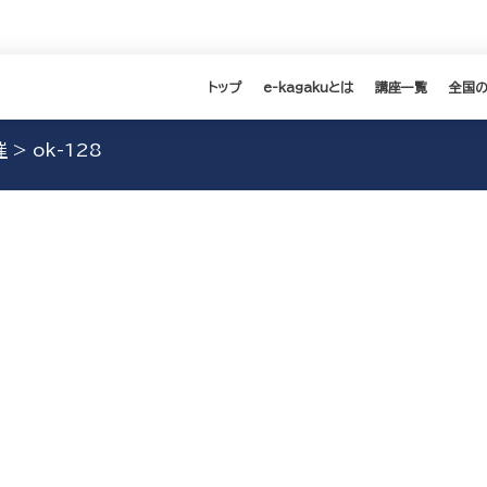
トップ
e-kagakuとは
講座一覧
全国
催
>
ok-128