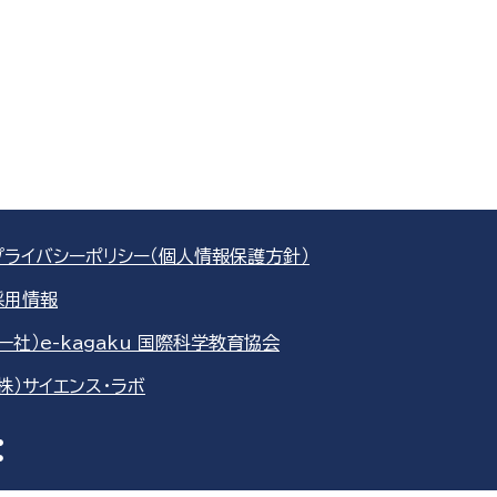
プライバシーポリシー（個人情報保護方針）
採用情報
（一社）e-kagaku 国際科学教育協会
（株）サイエンス・ラボ
re