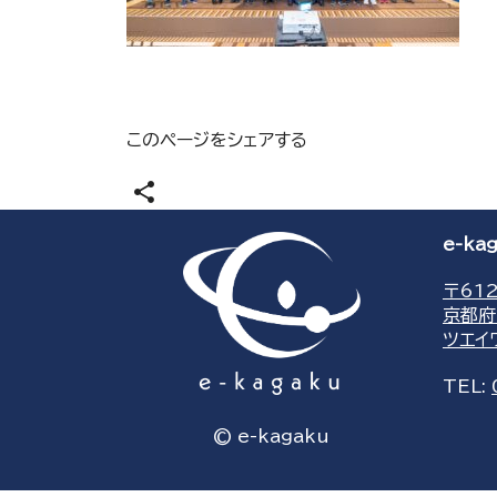
このページをシェアする
share
e-k
〒612
京都府
ツエイ
TEL:
© e-kagaku