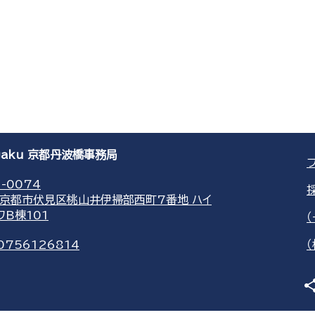
agaku 京都丹波橋事務局
-0074
京都市伏見区桃山井伊掃部西町7番地 ハイ
ワB棟101
0756126814
sha