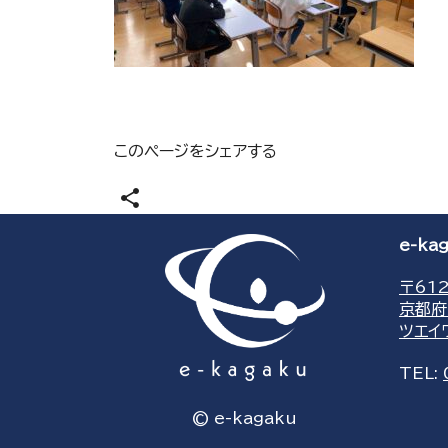
このページをシェアする
share
e-k
〒612
京都府
ツエイ
TEL:
© e-kagaku