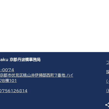
agaku 京都丹波橋事務局
-0074
京都市伏見区桃山井伊掃部西町7番地 ハイ
ワB棟101
0756126814
sha