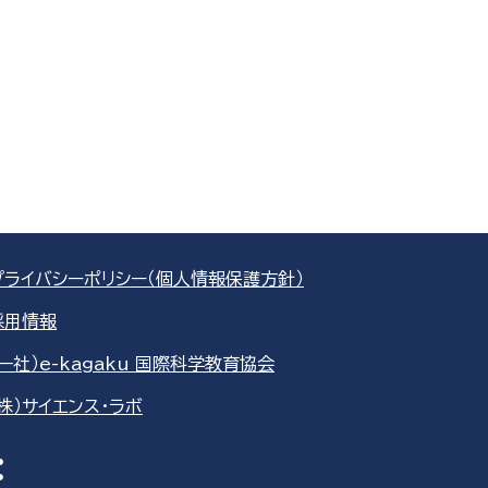
プライバシーポリシー（個人情報保護方針）
採用情報
（一社）e-kagaku 国際科学教育協会
（株）サイエンス・ラボ
re