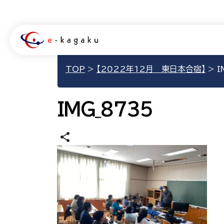
TOP
>
【2022年12月 東日本合宿】
>
I
IMG_8735
share