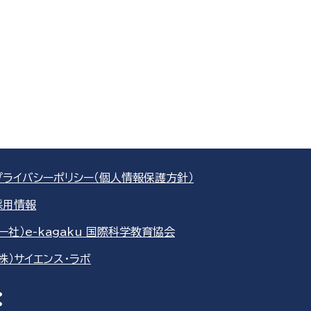
プライバシーポリシー（個人情報保護方針）
採用情報
（一社）e-kagaku 国際科学教育協会
（株）サイエンス・ラボ
re