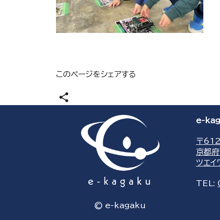
このページをシェアする
share
e-k
〒612
京都府
ツエイ
TEL:
© e-kagaku