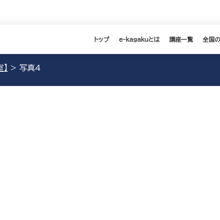
トップ
e-kagakuとは
講座一覧
全国
室】
>
写真4