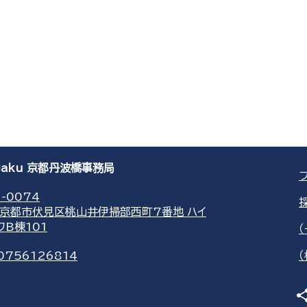
agaku 京都丹波橋事務局
-0074
京都市伏見区桃山井伊掃部西町7番地 ハイ
ワB棟101
0756126814
sha