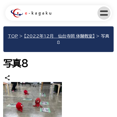
TOP
>
【2022年12月 仙台寺岡 体験教室】
>
写真
8
写真8
share