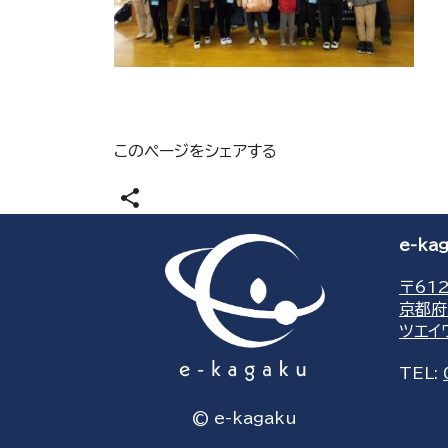
このページをシェアする
share
e-k
〒612
京都府
ツエイ
TEL:
© e-kagaku