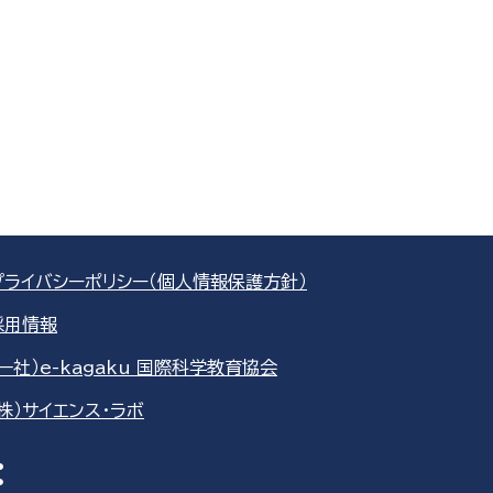
プライバシーポリシー（個人情報保護方針）
採用情報
（一社）e-kagaku 国際科学教育協会
（株）サイエンス・ラボ
re