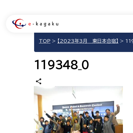
TOP
>
【2023年3月 東日本合宿】
>
11
119348_0
share