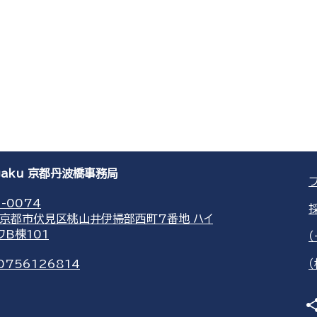
agaku 京都丹波橋事務局
-0074
京都市伏見区桃山井伊掃部西町7番地 ハイ
ワB棟101
0756126814
sha