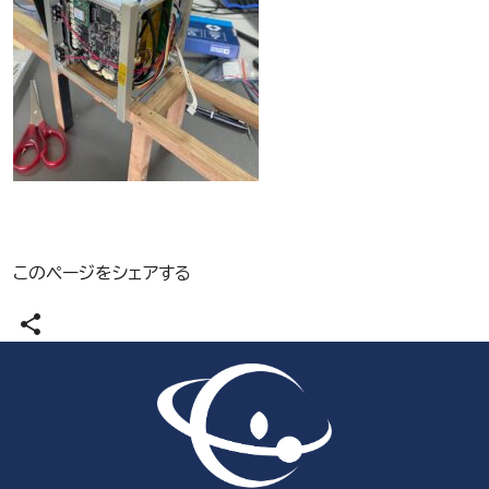
このページをシェアする
share