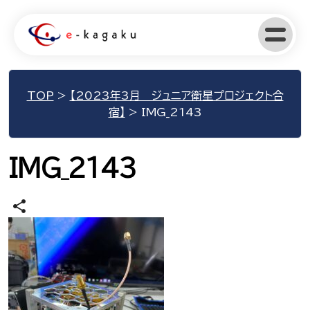
TOP
>
【2023年3月 ジュニア衛星プロジェクト合
宿】
>
IMG_2143
IMG_2143
share