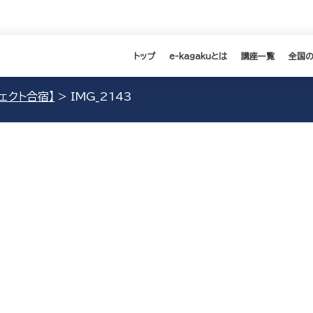
トップ
e-kagakuとは
講座一覧
全国
ェクト合宿】
>
IMG_2143