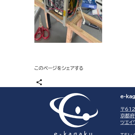
このページをシェアする
share
e-k
〒612
京都府
ツエイ