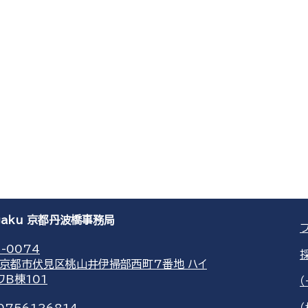
agaku 京都丹波橋事務局
-0074
京都市伏見区桃山井伊掃部西町7番地 ハイ
ワB棟101