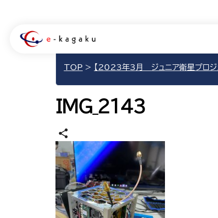
TOP
>
【2023年3月 ジュニア衛星プロジ
IMG_2143
share