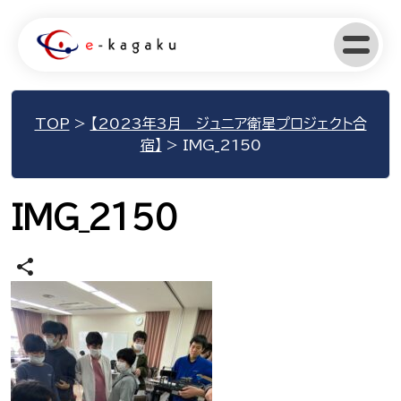
TOP
>
【2023年3月 ジュニア衛星プロジェクト合
宿】
>
IMG_2150
IMG_2150
share