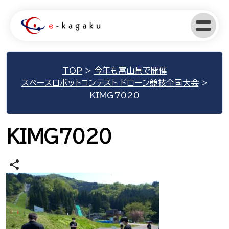
TOP
>
今年も富山県で開催
スペースロボットコンテスト ドローン競技全国大会
>
KIMG7020
KIMG7020
share