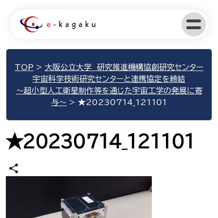
TOP
>
大阪公立大学 研究推進機構協創研究センター
宇宙科学技術研究センターと連携協定を締結
～超小型人工衛星制作等を通じた宇宙工学の発展に寄
与～
>
★20230714_121101
★20230714_121101
share