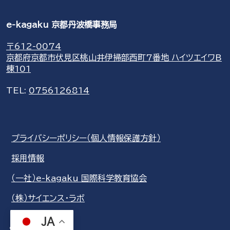
e-kagaku 京都丹波橋事務局
〒612-0074
京都府京都市伏見区桃山井伊掃部西町7番地 ハイツエイワB
棟101
TEL:
0756126814
プライバシーポリシー（個人情報保護方針）
採用情報
（一社）e-kagaku 国際科学教育協会
（株）サイエンス・ラボ
JA
share