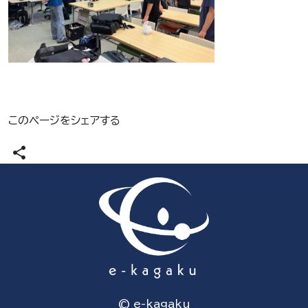
このページをシェアする
share
© e-kagaku