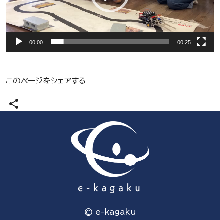
ー
00:00
00:25
このページをシェアする
share
© e-kagaku