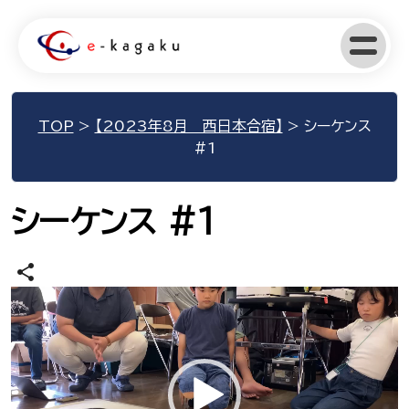
TOP
>
【2023年8月 西日本合宿】
>
シーケンス
#1
シーケンス #1
share
動
画
プ
レ
ー
ヤ