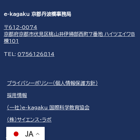
e-kagaku 京都丹波橋事務局
〒612-0074
京都府京都市伏見区桃山井伊掃部西町7番地 ハイツエイワB
棟101
TEL:
0756126814
プライバシーポリシー（個人情報保護方針）
採用情報
（一社）e-kagaku 国際科学教育協会
（株）サイエンス・ラボ
JA
share