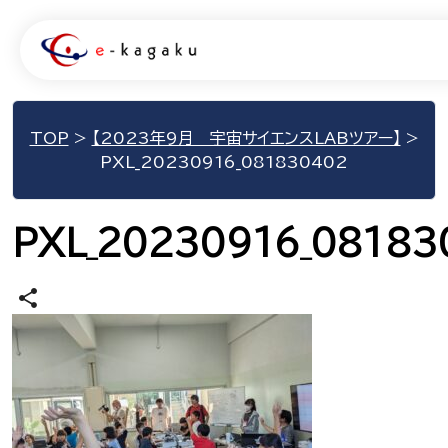
TOP
>
【2023年9月 宇宙サイエンスLABツアー】
>
PXL_20230916_081830402
PXL_20230916_08183
share