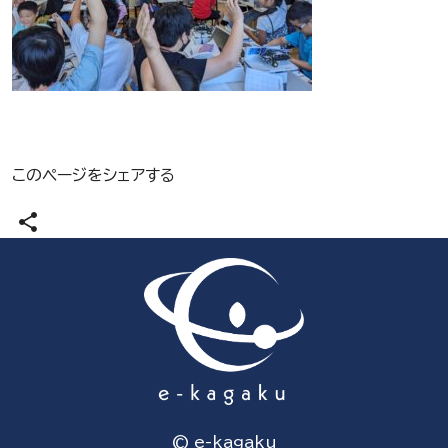
このページをシェアする
share
© e-kagaku