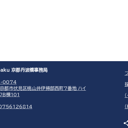
agaku 京都丹波橋事務局
-0074
京都市伏見区桃山井伊掃部西町7番地 ハイ
ワB棟101
0756126814
sha