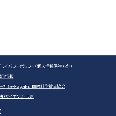
プライバシーポリシー（個人情報保護方針）
採用情報
（一社）e-kagaku 国際科学教育協会
（株）サイエンス・ラボ
re