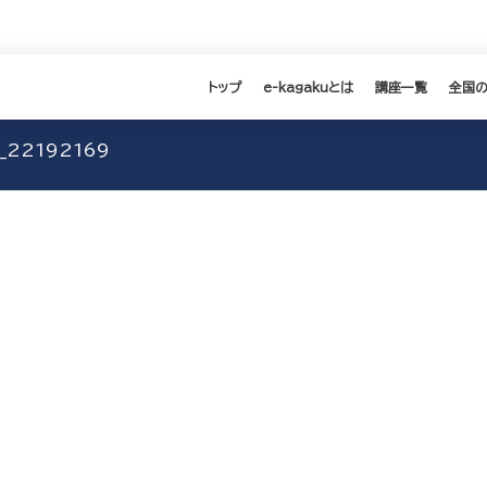
トップ
e-kagakuとは
講座一覧
全国
__22192169