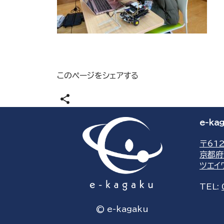
このページをシェアする
share
e-k
〒612
京都府
ツエイ
TEL:
© e-kagaku