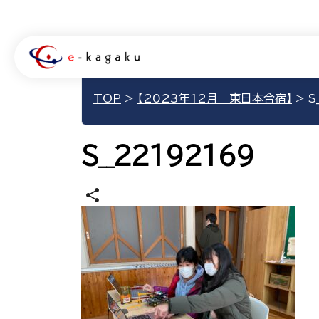
TOP
>
【2023年12月 東日本合宿】
>
S
S__22192169
share