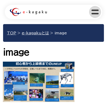
TOP
>
e-kagakuとは
>
image
image