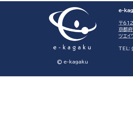
e-k
〒612
京都府
ツエイ
TEL:
© e-kagaku