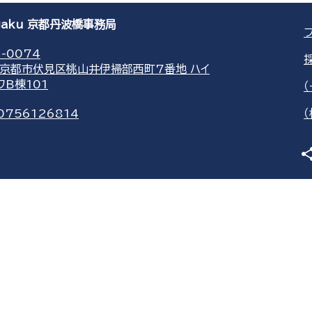
agaku 京都丹波橋事務局
-0074
京都市伏見区桃山井伊掃部西町7番地 ハイ
ワB棟101
0756126814
sha