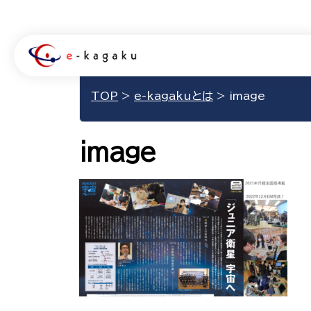
TOP
>
e-kagakuとは
>
image
image