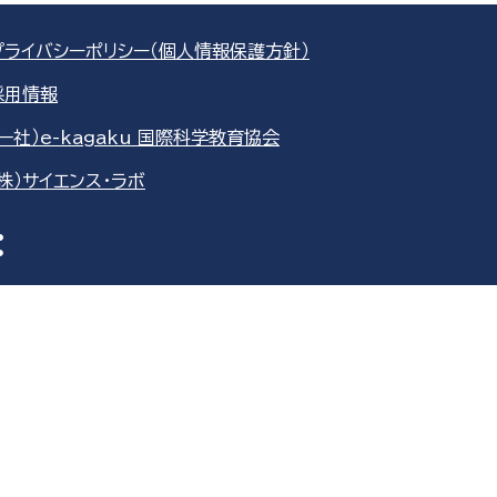
プライバシーポリシー（個人情報保護方針）
採用情報
（一社）e-kagaku 国際科学教育協会
（株）サイエンス・ラボ
re