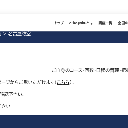
トップ
e-kagakuとは
講座一覧
全国
室
>
名古屋教室
ご自身のコース・回数・日程の管理・把握を
ページからご覧いただけます（
こちら
）。
確認下さい。
ださい。