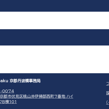
agaku 京都丹波橋事務局
-0074
京都市伏見区桃山井伊掃部西町7番地 ハイ
ワB棟101