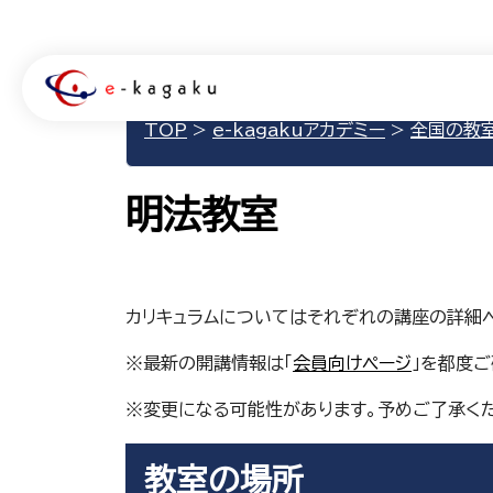
TOP
>
e-kagakuアカデミー
>
全国の教
明法教室
カリキュラムについてはそれぞれの講座の詳細
※最新の開講情報は「
会員向けページ
」を都度ご
※変更になる可能性があります。予めご了承く
教室の場所