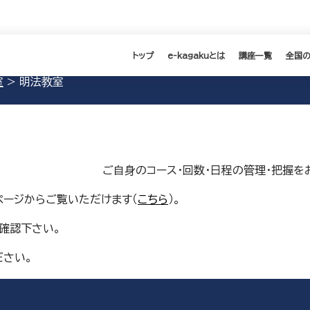
トップ
e-kagakuとは
講座一覧
全国
室
>
明法教室
ご自身のコース・回数・日程の管理・把握をお
ページからご覧いただけます（
こちら
）。
確認下さい。
ださい。