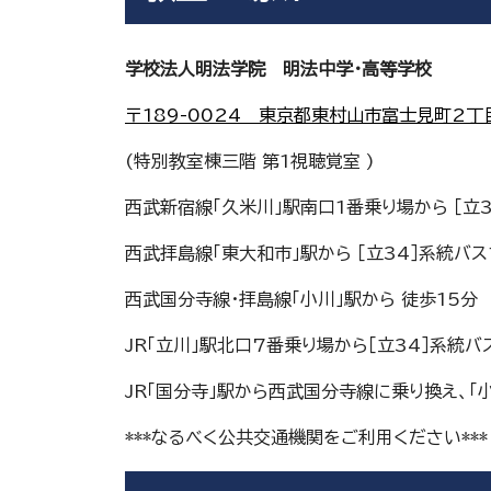
学校法人明法学院 明法中学・高等学校
〒189-0024 東京都東村山市富士見町2
(特別教室棟三階 第1視聴覚室 )
西武新宿線「久米川」駅南口1番乗り場から ［立
西武拝島線「東大和市」駅から ［立34］系統バス
西武国分寺線・拝島線「小川」駅から 徒歩15分
JR「立川」駅北口7番乗り場から［立34］系統バ
JR「国分寺」駅から西武国分寺線に乗り換え、「
***なるべく公共交通機関をご利用ください***