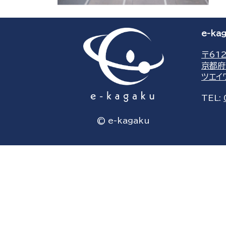
e-k
〒612
京都府
ツエイ
TEL:
© e-kagaku