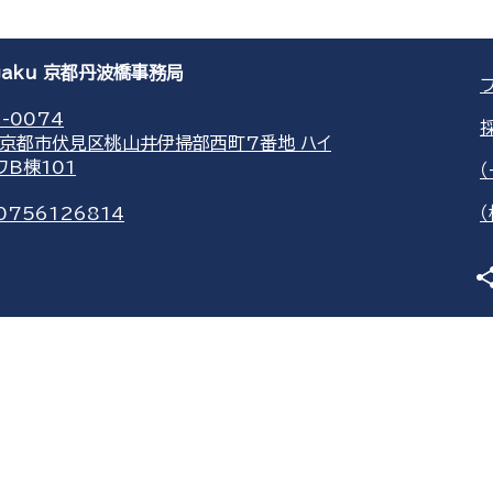
agaku 京都丹波橋事務局
-0074
京都市伏見区桃山井伊掃部西町7番地 ハイ
ワB棟101
0756126814
sha