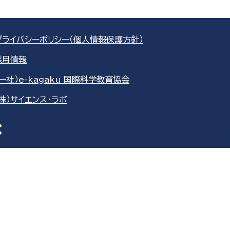
プライバシーポリシー（個人情報保護方針）
採用情報
（一社）e-kagaku 国際科学教育協会
（株）サイエンス・ラボ
re