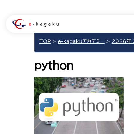
TOP
>
e-kagakuアカデミー
>
2026年
python