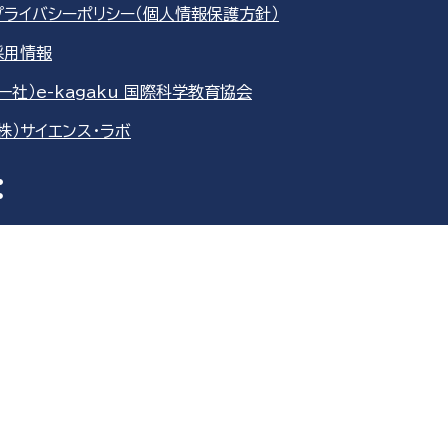
プライバシーポリシー（個人情報保護方針）
採用情報
（一社）e-kagaku 国際科学教育協会
（株）サイエンス・ラボ
re