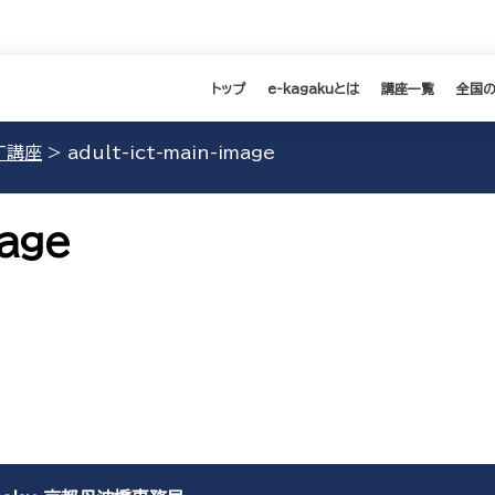
トップ
e-kagakuとは
講座一覧
全国
T講座
>
adult-ict-main-image
mage