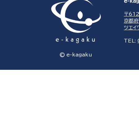
e-k
〒612
京都府
ツエイ
TEL:
© e-kagaku