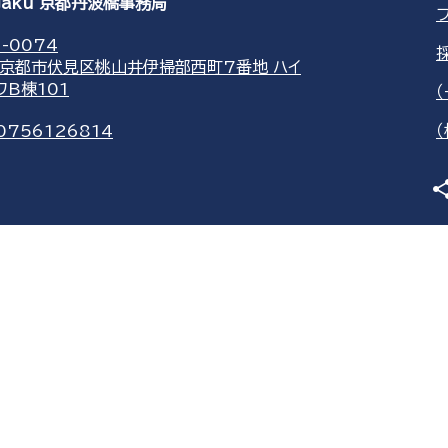
agaku 京都丹波橋事務局
-0074
京都市伏見区桃山井伊掃部西町7番地 ハイ
ワB棟101
0756126814
sha