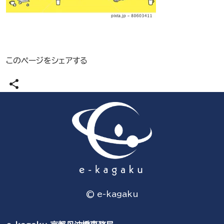
このページをシェアする
share
© e-kagaku