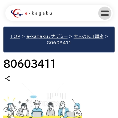
TOP
>
e-kagakuアカデミー
>
大人のICT講座
>
80603411
80603411
share